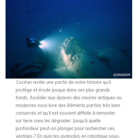
L’océan recèle une partie de notre histoire qu’il
protège et érode jusque dans ses plus grands
fonds. Accéder aux épaves des navires antiques ou
modernes nous livre des éléments parfois très bien
conservés et qu’il est souvent difficile à remonter
sur terre sans les dégrader. Jusqu’à quelle
profondeur peut-on plonger pour rechercher ces
vestiges ? En quoi les avancées en robotique sous-